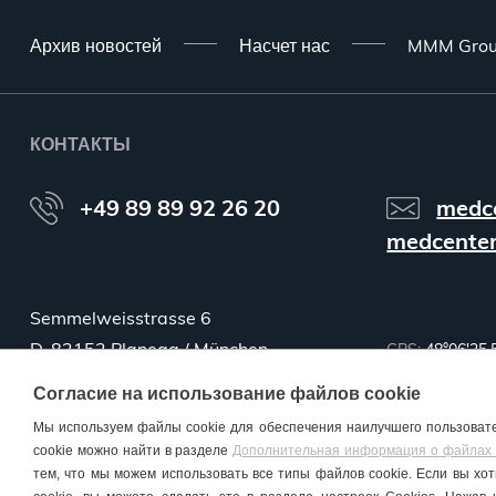
Архив новостей
Насчет нас
MMM Gro
КОНТАКТЫ
+49 89 89 92 26 20
medc
medcenter
Semmelweisstrasse 6
D-82152 Planegg / München
GPS:
48°06'35.
Согласие на использование файлов cookie
Мы используем файлы cookie для обеспечения наилучшего пользоват
cookie можно найти в разделе
Дополнительная информация о файлах 
тем, что мы можем использовать все типы файлов cookie. Если вы х