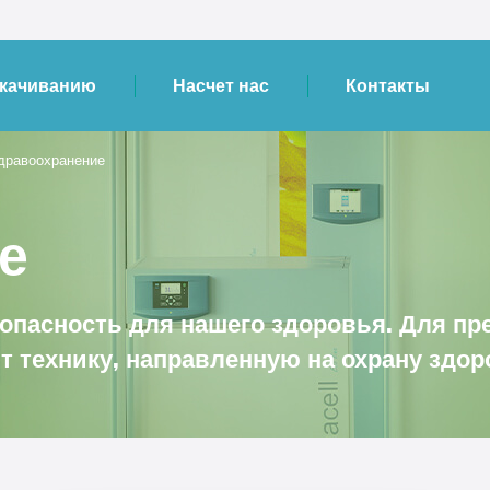
скачиванию
Насчет нас
Контакты
дравоохранение
е
пасность для нашего здоровья. Для пр
т технику, направленную на охрану здо