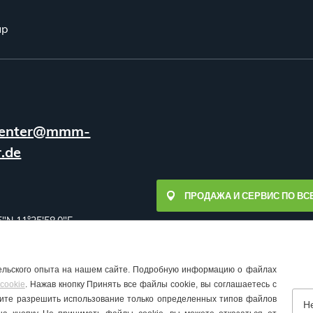
up
enter@mmm-
.de
ПРОДАЖА И СЕРВИС ПО ВС
5"N 11°25'58.0"E
ельского опыта на нашем сайте. Подробную информацию о файлах
cookie
. Нажав кнопку Принять все файлы cookie, вы соглашаетесь с
отите разрешить использование только определенных типов файлов
Н