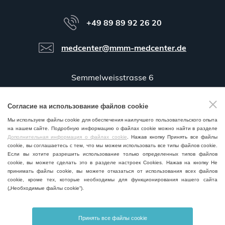
+49 89 89 92 26 20
medcenter@mmm-medcenter.de
Semmelweisstrasse 6
D-82152 Planegg / München
Согласие на использование файлов cookie
Мы используем файлы cookie для обеспечения наилучшего пользовательского опыта
на нашем сайте. Подробную информацию о файлах cookie можно найти в разделе
GPS:
48°06'35.5"N 11°25'58.0"E
Дополнительная информация о файлах cookie
. Нажав кнопку Принять все файлы
cookie, вы соглашаетесь с тем, что мы можем использовать все типы файлов cookie.
Если вы хотите разрешить использование только определенных типов файлов
cookie, вы можете сделать это в разделе настроек Cookies. Нажав на кнопку Не
принимать файлы cookie, вы можете отказаться от использования всех файлов
cookie, кроме тех, которые необходимы для функционирования нашего сайта
ПРОДАЖА И СЕРВИС ПО ВСЕМУ МИРУ
(„Необходимые файлы cookie“).
Принять все файлы cookie